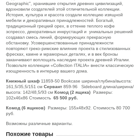
Geographic", хранившие открытия древних цивилизаций,
вдохновили создателей этой отличительной коллекции.
История, культура и красота создали коллецию изящной
мебели и декоративных принадлежностей. Богатый,
традиционный грецкий орех, в оттенке теплого кофе
эспрессо, декоративных инкрустаций и уникальных решений
создавал смесь линий, формирующих прекрасную
обстановку. Усовершенствованные принадлежности
повторяют греко-римские влияние проекта в стилизованных
фресках, камне и мраморных деталях, и в век бронзы
заканчивают воплощать наследие проекта древней Италии.
Позвольте коллекции «Collection ITALIA» внести классическую
изощренность в интерьер вашего дома.
Книжный шкаф
11859-50 Bookcase ширина/глубина/высота:
161,5/35,5/151 см
Сервант
859-96 Sideboard длина/ширина/
высота: 142/48,5/93 см
Комод (2 ящика)
Размеры:
102х46х86 Стоимость
65 500 руб.
Комод (6 ящиков)
Размеры: 155х48х92. Стоимость 80 700
руб.
Возможны различные варианты.
Похожие товары